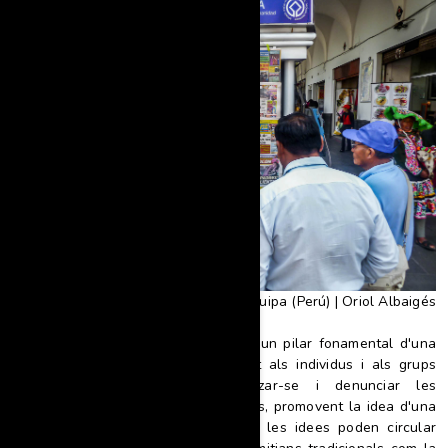
Quiosc d'Arequipa (Perú) | Oriol Albaigés
La llibertat d'opinió i d'expressió és un pilar fonamental d'una
societat lliure i democràtica. Permet als individus i als grups
informar-se, organitzar-se, mobilitzar-se i denunciar les
injustícies sense por a les represàlies, promovent la idea d'una
comunitat global on la informació i les idees poden circular