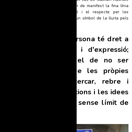
és un dels molts episodis que posen de manifest la fina línia
que separa la llibertat d'expressió i el respecte per les
creences religioses, i continua sent un símbol de la lluita pels
drets fonamentals.
ARTICLE 19: Tota persona té dret a
la llibertat d'opinió i d'expressió;
aquest dret inclou el de no ser
molestat a causa de les pròpies
opinions i el de cercar, rebre i
difondre les informacions i les idees
per qualsevol mitjà i sense límit de
fronteres.