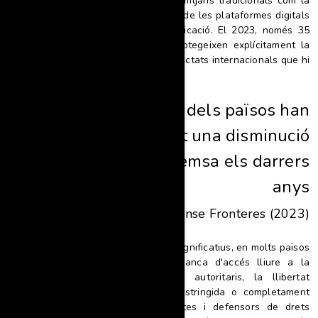
lliurement,
no només a través dels mitjans tradicionals com la
premsa escrita i la ràdio, sinó també de les plataformes digitals
i de qualsevol altre mitjà de comunicació
.
El 2023, només 35
països tenen lleis nacionals que protegeixen explícitament la
llibertat d'expressió o han ratificat tractats internacionals que hi
donen suport.
“
El 73% dels països han
experimentat una disminució
en la llibertat de premsa els darrers
anys
—
Reporters Sense Fronteres (2023)
Tot i que s'han aconseguit avenços significatius, en molts països
es practica censura, repressió i manca d'accés lliure a la
informació. A països amb règims autoritaris, la llibertat
d'expressió ha estat severament restringida o completament
suprimida, i els periodistes, activistes i defensors de drets