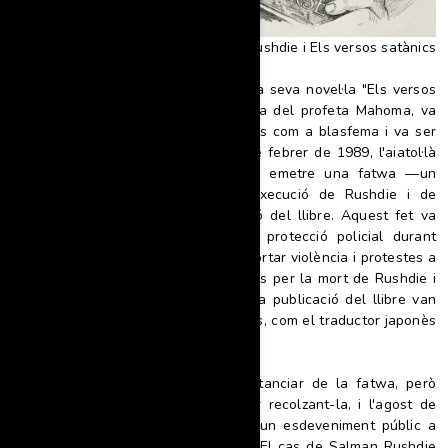
Salman Rushdie i Els versos satànics
El 1988 Salman Rushdie publicava la seva novel·la "Els versos
satànics". L'obra, inspirada en la vida del profeta Mahoma, va
ser considerada per molts musulmans com a blasfema i va ser
prohibida a diversos països. El 14 de febrer de 1989, l'aiatol·là
Khomeini, líder suprem de l'Iran, va emetre una fatwa —un
decret religiós— que decretava l'execució de Rushdie i de
qualsevol involucrat en la publicació del llibre. Aquest fet va
obligar Rushdie a viure ocult sota protecció policial durant
molts anys. La fatwa també va comportar violència i protestes a
tot el món. Es van oferir recompenses per la mort de Rushdie i
diverses persones associades amb la publicació del llibre van
ser atacades i, fins i tot, assassinades, com el traductor japonès
Hitoshi Igarashi.
El 1998, el govern iranià es va distanciar de la fatwa, però
molts fonamentalistes van continuar recolzant-la, i l'agost de
2022, Rushdie va ser apunyalat en un esdeveniment públic a
Nova York, resultant greument ferit. El cas de Salman Rushdie