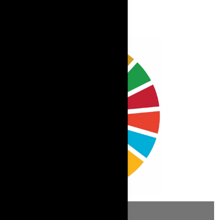
Amnistia Internacional
Human Rights Watch
Inst. DDHH de Catalunya
UNESCO
ALTRES MIRADES