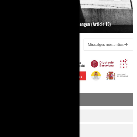
Del mur de Berlin a l’espai Schengen (Article 13)
Missatges més recents
Missatges més antics
TEMES
1. Una mica d'història
2. Drets d'Igualtat