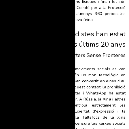
humans pateixen amenaces, agressions físiques i fins i tot són
assassinats per exercir-la. Segons el
Comitè per a la Protecció
dels Periodistes,
el 2023 hi havia almenys 360 periodistes
detinguts a tot el món a causa de la seva feina.
“
Més de 1.300 periodistes han estat
assassinats en els últims 20 anys
—
Reporters Sense Fronteres
El 2023, el 35% de les protestes i moviments socials es van
organitzar en plataformes digitals. En un món tecnològic en
constant transformació, les xarxes s'han convertit
en eines clau
per a l'organització i l'associació. En aquest context, la prohibició
de plataformes com Facebook, Twitter i WhatsApp ha estat
reportada a països com Iran i Myanmar. A Rússia, la Xina i altres
estats autocràtics, el govern controla estrictament les
plataformes en línia, limitant la llibertat d'expressió i la
dissidència política. La Gran Muralla Tallafocs de la Xina
bloqueja l'accés a informació crítica i censura les xarxes socials