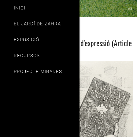
INICI
EL JARDÍ DE ZAHRA
4. Drets Polítics
EXPOSICIÓ
Salman Rushdie i la libertat d'expressió (Article
19)
RECURSOS
PROJECTE MIRADES